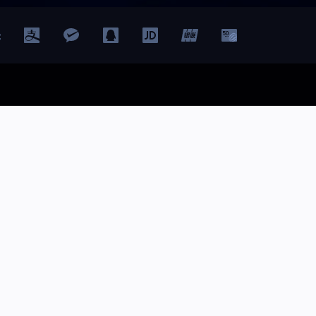
先的电竞赛事平台