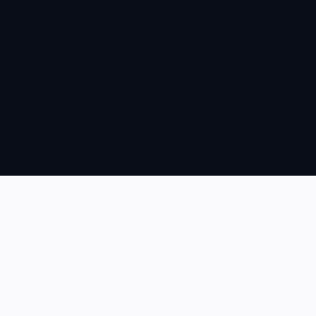
跳
至
内
容
首页–雷竞技官方-中国英雄联盟