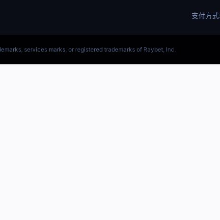
联盟(LOL)MSI决赛官方网站-全球领