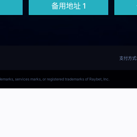
联盟(LOL)MSI决赛官方网站-全球领