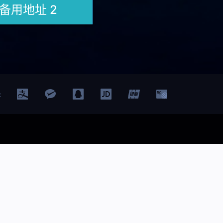
先的电竞赛事平台